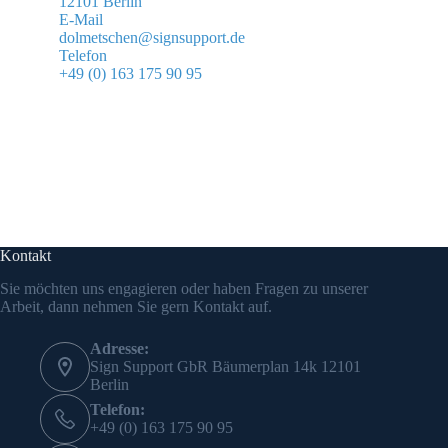
12101 Berlin
E-Mail
dolmetschen@signsupport.de
Telefon
+49 (0) 163 175 90 95
Kontakt
Sie möchten uns engagieren oder haben Fragen zu unserer
Arbeit, dann nehmen Sie gern Kontakt auf.
Adresse:
Sign Support GbR Bäumerplan 14k 12101
Berlin
Telefon:
+49 (0) 163 175 90 95