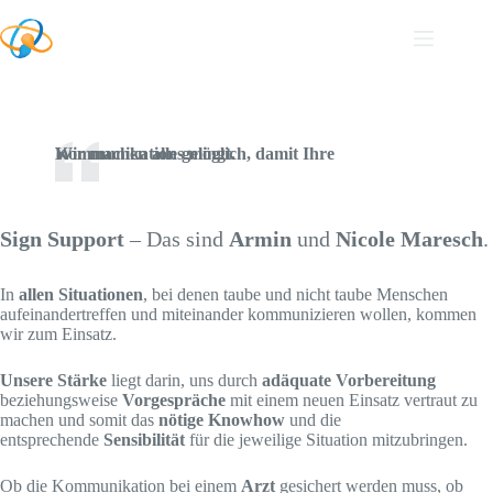
Wir machen alles möglich, damit Ihre Kommunikation gelingt.
Sign Support
– Das sind
Armin
und
Nicole Maresch
.
In
allen Situationen
, bei denen taube und nicht taube Menschen
aufeinandertreffen und miteinander kommunizieren wollen, kommen
wir zum Einsatz.
Unsere Stärke
liegt darin, uns durch
adäquate Vorbereitung
beziehungsweise
Vorgespräche
mit einem neuen Einsatz vertraut zu
machen und somit das
nötige
Know
how
und die
entsprechende
Sensibilität
für die jeweilige Situation mitzubringen.
Ob die Kommunikation bei einem
Arzt
gesichert werden muss, ob