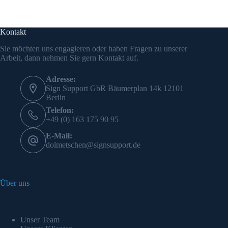
Kontakt
Sie möchten uns engagieren oder haben Fragen zu unserer
Arbeit, dann nehmen Sie gern Kontakt auf.
Adresse:
Sign Support GbR Bäumerplan 14k 12101
Berlin
Telefon:
+49 (0) 163 175 90 95
E-Mail:
dolmetschen@signsupport.de
Über uns
Unser Team